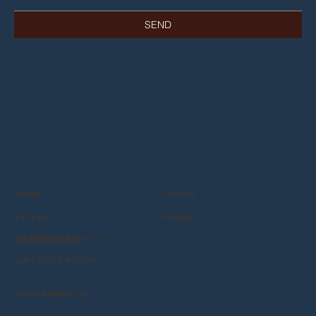
SEND
Follow Us
Address
Instagram
〒171-0021
東京都豊島区西池袋1-11-1 メト
ロポリタンプラザビル14F
©️ 2026 AURORA Inc.