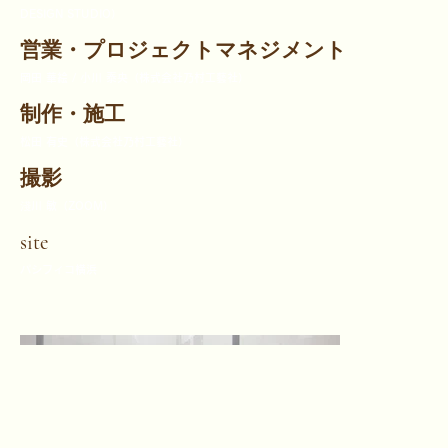
DESIGN STUDIO）
営業・プロジェクトマネジメント
岡田 華絵 / 小川 泰央（株式会社乃村工藝社）
制作・施工
松田 有史（株式会社乃村工藝社）
撮影
淺川 敏（ZOOM）
site
パシフィコ横浜