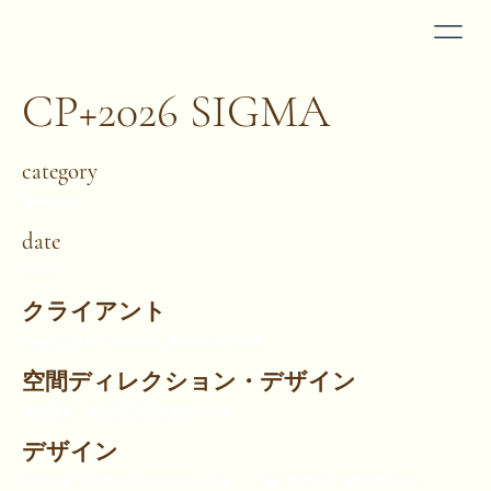
CP+2026 SIGMA
category
Exhibition
date
2026
クライアント
Sigma / 監修：IWASAKI DESIGN STUDIO
空間ディレクション・デザイン
小阪 雄造（株式会社乃村工藝社 nora）
デザイン
針生 智也（株式会社乃村工藝社 nora） / 山口 智津子 / 大賀英樹（SAI