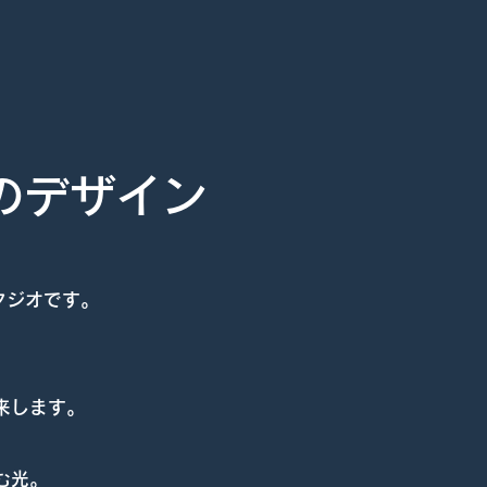
、
のデザイン
タジオです。
来します。
む光。